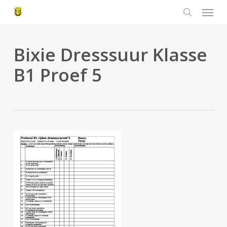
Menu
Skip
to
search
main
content
Bixie Dresssuur Klasse
B1 Proef 5